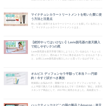
は、あなたのニキビケアを変えてくれる可能性があります。ファン
ケルアクネケアのお試しが購入できる店舗、またここでしか手に入
らない限定特典について詳しくご紹介します。
マイナチュレカラートリートメントを乾いた髪に使
美容
う方法と注意点
乾いた髪に使用できるカラートリートメントを探している方にとっ
て、マイナチュレカラートリートメントはま...
【絶対やってはいけない】Lavie脱毛器の楽天購入
美容
で犯しやすい3つの罠
Lavie脱毛器を楽天市場で購入しようとしているあなた！ちょっと
待ってください。思わぬトラブルに巻き込まれていませんか？きっ
と、お得にLavie脱毛器を購入したいと思っているはずです。しか
し、楽天市場には、落とし穴が潜んでいます。偽造品、サクラレビ
ュー、悪質な販売店...うっかり罠にハマってしまうと、トラブルに
巻き込まれてしまいます。Lavie脱毛器の楽天購入で犯しやすい3
つの罠について詳しく解説します。
オルビス ディフェンセラ半額って本当？○○円節
美容
約！今すぐ試すべき裏技
乾燥肌にお悩みの方、朗報です！オルビス ディフェンセラが、な
んと半額で購入できる裏技があるんです！日本初の「飲む」次世代
スキンケア商品として、2017年に発売されました。高純度セラミ
ドが配合されており、肌の乾燥を防ぎ、うるおいを保つ人気商品。
うるおいのある美肌を手に入れてください。
ハックティックはどこの国の製品？Amazon・楽天