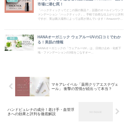
美容
市場に潜む罠！
「ハックティックってどこの国の製品？」話題のオールインワンフ
ァンデーション「ハックティック」。手軽で自然な仕上がりと評判
ですが、実は購入場所によっては罠が潜んでいます！Amazonや楽
天市場で販売されているハックティックは、本当に正規品なの？偽
造品や並行輸入品が混ざっている可能性も！？ハックティックの真
偽と安全な購入方法を徹底調査します。
HANAオーガニック ウェアルーUVの口コミでわか
美容
る！美肌の情報
HANAオーガニックの「ウェアルーUV」は、日焼け止め・化粧下
地・ファンデーションの3役をこなすオー...
マキアレイベル「薬用クリアエステヴェ
ール」 衝撃の苦情が続出って本当？
ハンドピュレナの成分！老け手・血管浮
きへの効果と評判を徹底解説