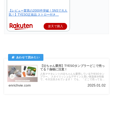
【レビュー驚異の2000件突破！SNSで大人
気！】TYESO正規品 ストロー付き…
楽天で購入
【辻ちゃん愛用】TYESOタンブラーどこで売っ
てる？偽物に注意！
人気ママタレントの辻ちゃんも愛用しているTYESOタン
ブラー。 スタイリッシュなデザインと高い保温保冷性能
で、今大注目されています！ でも、 「どこで売ってる
の？」 「偽物が出回ってるって聞いたけど、大丈夫な
enrichvie.com
2025.01.02
の？」 なんて疑問も。 そこで今回は、TYESOタンブラ
ーの購入場所や偽物を見分けるポイントなどを徹底解説し
ます。 あなたもすぐにTYESOタンブラーを手に入れられ
るはず！