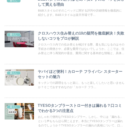
暮らし
して買える理由
B&Bスタイルのすのこベッドに関する評判や詳細情報を徹底的に
紹介します。B&Bスタイルは楽天市場で手...
クロスハウス住み替えの10の疑問を徹底解決！失敗
暮らし
しないコツをプロが解説
クロスハウス内での住み替えを検討する際、最も気になるのはその
手続きの簡便さや、必要な費用ではないでしょうか。ここでは、住
み替えに伴う再契約や退去、費用に関する基本的な情報と、具体的
な手続きの流れについて詳しく紹介します。
ヤバイほど便利！カローテ フライパン スターター
暮らし
セットの魅力
キッチンでの調理をもっと楽に、もっと楽しくしたいと思いません
か？そこでおすすめなのが「カローテ フラ...
TYESOタンブラーストロー付きは漏れる？口コミ
暮らし
でわかる3つの注意点
おしゃれで便利なTYESOタンブラー。しかし、中には「漏れる」
という声もちらほら聞こえます。本当にTYESOタンブラーは漏れ
るのでしょうか？TYESOタンブラーの漏れの真相について、口コ