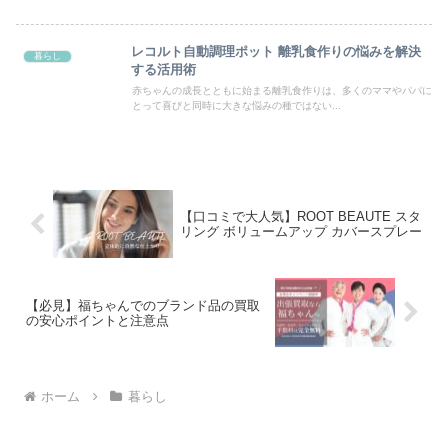
ミを基に徹底調査します。漏れの原因、対策、そして漏れない使い
方まで、TYESOタンブラーを愛用したい方にとって役立つ情報を
まとめました。
レコルト自動調理ポット 離乳食作りの悩みを解決
暮らし
する活用術
赤ちゃんの成長とともに始まる離乳食作りは、多くのママやパパに
とって喜びと同時に大きな悩みの種ではない...
【口コミで大人気】ROOT BEAUTE スタ
リング ボリュームアップ カバースプレー
【必見】福ちゃんでのブランド品の買取
の安心ポイントと注意点
ホーム
暮らし