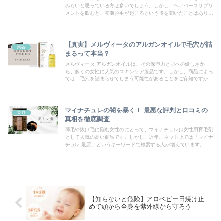
みたいと思っている方は多いでしょう。しかし、ヘアバースサプリ
メントを飲むと、初期脱毛が起こるという噂を聞いたことはありま
せんか？初期脱毛とは、髪の毛が一時的に抜ける現象です。しか
し、初期脱毛が起こると、髪の毛が減ってしまうのではないかと不
安になる方もいるでしょう。ヘアバース初期脱毛に関する疑問や不
安を解消して、髪の毛が太くて長くなる秘訣を知りたい方は、ぜひ
【真実】メルヴィータのアルガンオイルで毛穴が詰
美容
最後までお読みください。
まるって本当？
メルヴィータ アルガンオイルは、その保湿力と肌への優しさか
ら、多くの女性に人気のスキンケア製品です。しかし、商品によっ
ては、毛穴を詰まらせてしまう可能性があることをご存知ですか？
毛穴が詰まる原因や、メルヴィータ アルガンオイルで毛穴詰まり
ケアをする方法まで、徹底的にご紹介します。メルヴィータ アル
ガンオイルを安心して使いこなす方法が分かります。
マイナチュレの闇を暴く！ 最悪な評判と口コミの
美容
真相を徹底調査
薄毛や抜け毛に悩む女性のにとって、マイナチュレは女性用育毛剤
として人気の高い商品です。しかし、近年、ネット上では「マイナ
チュレ 最悪」というキーワードで検索する人が増えています。果
たして、マイナチュレは本当に「最悪」なのか？本記事では、マイ
ナチュレの闇を徹底調査し、最悪な評判と口コミの真相を暴きま
す。あなたの大切な頭皮と髪を守るために！
【知らないと危険】アロベビー日焼け止
めで頭から全身を紫外線から守ろう