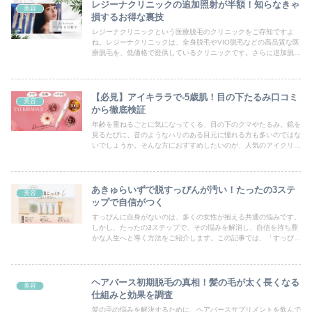
レジーナクリニックの追加照射が半額！知らなきゃ
美容
損するお得な裏技
レジーナクリニックという医療脱毛のクリニックをご存知ですよ
ね。レジーナクリニックは、全身脱毛やVIO脱毛などの高品質な医
療脱毛を、低価格で提供しているクリニックです。さらに追加脱毛
が半額になるというサービスです。追加脱毛とは、契約した脱毛コ
ースを完了した後に、同じプランを追加で契約することです。あな
たもレジーナクリニックの追加脱毛で、お得にキレイになりません
か？
【必見】アイキララで-5歳肌！目の下たるみ口コミ
美容
から徹底検証
年齢を重ねるごとに気になってくる、目の下のクマやたるみ。鏡を
見るたびに、昔のようなハリのある目元に憧れる方も多いのではな
いでしょうか。そんな方におすすめしたいのが、人気のアイクリー
ム「アイキララⅡ」です。実際にアイキララⅡを使った人のリアル
な口コミを元に、目の下のたるみ改善効果や、人気の秘密をご紹介
します。
あきゅらいずで脱すっぴんが汚い！たったの3ステ
美容
ップで自信がつく
すっぴんに自身がないのは、多くの女性が抱える共通の悩みです。
しかし、たったの3ステップで、その悩みを解消し、自信を持ち豊
かな人生へと導く方法をご紹介します。この記事では、「すっぴん
が汚い」と感じている方に向けて、あきゅらいずが、どのようにし
て肌の印象を変え、内面からの輝きを引き出すことができるのかを
探ります。すっぴんがキレイになるだけでなく、それらがもたらす
変化を、最後までお楽しみください。自信を取り戻し、毎日を輝か
ヘアバース初期脱毛の真相！髪の毛が太く長くなる
美容
せる素肌美人を目指しましょう。
仕組みと効果を調査
髪の毛の悩みを解決するために、ヘアバースサプリメントを飲んで