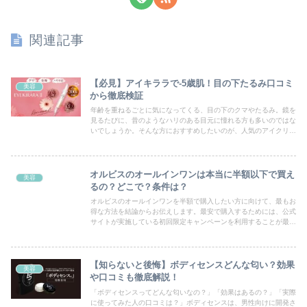
関連記事
【必見】アイキララで-5歳肌！目の下たるみ口コミ
美容
から徹底検証
年齢を重ねるごとに気になってくる、目の下のクマやたるみ。鏡を
見るたびに、昔のようなハリのある目元に憧れる方も多いのではな
いでしょうか。そんな方におすすめしたいのが、人気のアイクリー
ム「アイキララⅡ」です。実際にアイキララⅡを使った人のリアル
な口コミを元に、目の下のたるみ改善効果や、人気の秘密をご紹介
します。
オルビスのオールインワンは本当に半額以下で買え
美容
るの？どこで？条件は？
オルビスのオールインワンを半額で購入したい方に向けて、最もお
得な方法を結論からお伝えします。最安で購入するためには、公式
サイトが実施している初回限定キャンペーンを利用することが最も
確実です。Amazonや楽天では実現しない価格帯になっています。
【知らないと後悔】ボディセンスどんな匂い？効果
美容
や口コミも徹底解説！
「ボディセンスってどんな匂いなの？」「効果はあるの？」「実際
に使ってみた人の口コミは？」ボディセンスは、男性向けに開発さ