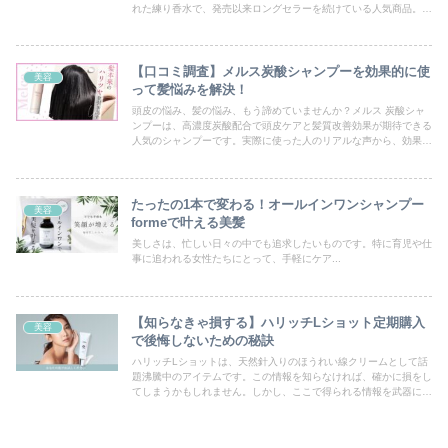
れた練り香水で、発売以来ロングセラーを続けている人気商品。し
かし、その香りの特徴や効果、口コミなどについては、意外と知ら
れていません。
【口コミ調査】メルス炭酸シャンプーを効果的に使
美容
って髪悩みを解決！
頭皮の悩み、髪の悩み、もう諦めていませんか？メルス 炭酸シャ
ンプーは、高濃度炭酸配合で頭皮ケアと髪質改善効果が期待できる
人気のシャンプーです。実際に使った人のリアルな声から、効果的
な使い方やおすすめの人を詳しくご紹介します。あなたにとって最
適なシャンプーかどうかわかります。あなたも理想の髪を手に入れ
ませんか？
たったの1本で変わる！オールインワンシャンプー
美容
formeで叶える美髪
美しさは、忙しい日々の中でも追求したいものです。特に育児や仕
事に追われる女性たちにとって、手軽にケア...
【知らなきゃ損する】ハリッチLショット定期購入
美容
で後悔しないための秘訣
ハリッチLショットは、天然針入りのほうれい線クリームとして話
題沸騰中のアイテムです。この情報を知らなければ、確かに損をし
てしまうかもしれません。しかし、ここで得られる情報を武器にす
れば、後悔することなく、美容への投資を賢くすることできるでし
ょう。ハリッチLショットの魅力を存分に味わってください。